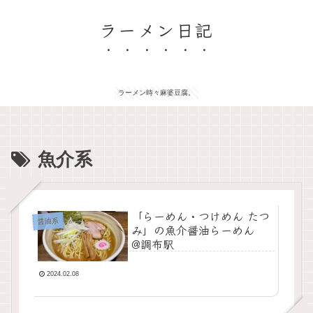
ラーメン日記
ラーメン時々麻婆豆腐。
魚介系
「らーめん・つけめん たつ
醤油系
み」の魚介醤油らーめん
@調布駅
2024.02.08